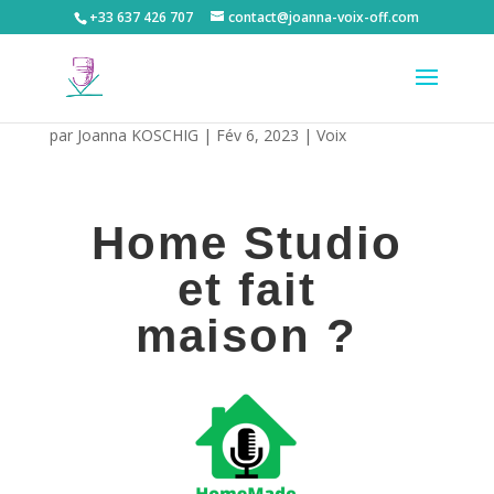
+33 637 426 707
contact@joanna-voix-off.com
Home studio et fait maison ?
par
Joanna KOSCHIG
|
Fév 6, 2023
|
Voix
Home Studio
et fait
maison ?